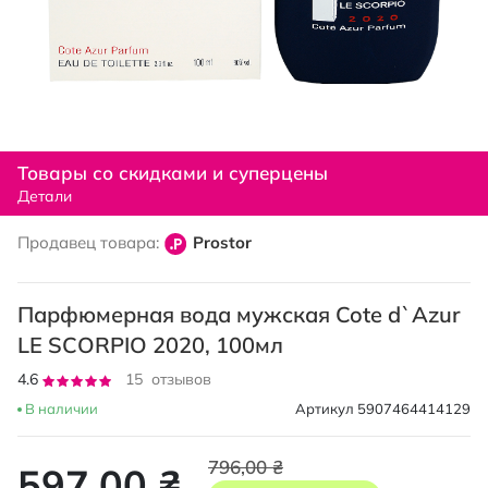
Перейти
к
Товары со скидками и суперцены
началу
Детали
галереи
изображений
Продавец товара:
Prostor
Парфюмерная вода мужская Cote d`Azur
LE SCORPIO 2020, 100мл
Рейтинг:
4.6
15
отзывов
92
100
% of
В наличии
Артикул
5907464414129
796,00 ₴
597,00 ₴