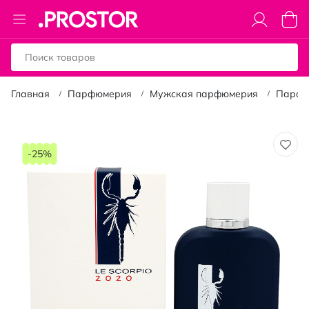
Toggle
Моя к
Nav
Главная
Парфюмерия
Мужская парфюмерия
Парфю
Пропустить
и
-25%
перейти
к
галереям
изображений