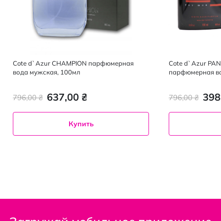
Cote d`Azur CHAMPION парфюмерная
Cote d`Azur P
вода мужская, 100мл
парфюмерная во
637,00 ₴
398
796,00 ₴
796,00 ₴
Купить