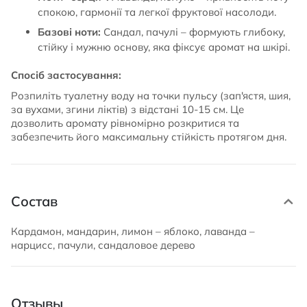
спокою, гармонії та легкої фруктової насолоди.
Базові ноти:
Сандал, пачулі – формують глибоку,
стійку і мужню основу, яка фіксує аромат на шкірі.
Спосіб застосування:
Розпиліть туалетну воду на точки пульсу (зап'ястя, шия,
за вухами, згини ліктів) з відстані 10-15 см. Це
дозволить аромату рівномірно розкритися та
забезпечить його максимальну стійкість протягом дня.
Состав
Кардамон, мандарин, лимон – яблоко, лаванда –
нарцисс, пачули, сандаловое дерево
Отзывы