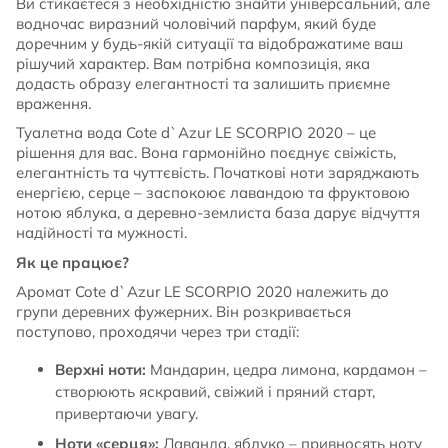
Ви стикаєтеся з необхідністю знайти універсальний, але
водночас виразний чоловічий парфум, який буде
доречним у будь-якій ситуації та відображатиме ваш
рішучий характер. Вам потрібна композиція, яка
додасть образу елегантності та залишить приємне
враження.
Туалетна вода Cote d`Azur LE SCORPIO 2020 – це
рішення для вас. Вона гармонійно поєднує свіжість,
елегантність та чуттєвість. Початкові ноти заряджають
енергією, серце – заспокоює лавандою та фруктовою
нотою яблука, а деревно-землиста база дарує відчуття
надійності та мужності.
Як це працює?
Аромат Cote d`Azur LE SCORPIO 2020 належить до
групи деревних фужерних. Він розкривається
поступово, проходячи через три стадії:
Верхні ноти:
Мандарин, цедра лимона, кардамон –
створюють яскравий, свіжий і пряний старт,
привертаючи увагу.
Ноти «серця»:
Лаванда, яблуко – привносять ноту