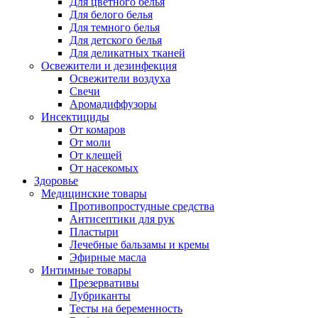
Для цветного белья
Для белого белья
Для темного белья
Для детского белья
Для деликатных тканей
Освежители и дезинфекция
Освежители воздуха
Свечи
Аромадиффузоры
Инсектициды
От комаров
От моли
От клещей
От насекомых
Здоровье
Медицинские товары
Противопростудные средства
Антисептики для рук
Пластыри
Лечебные бальзамы и кремы
Эфирные масла
Интимные товары
Презервативы
Лубриканты
Тесты на беременность