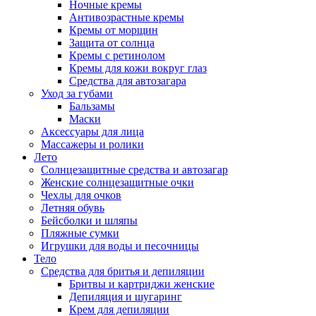
Ночные кремы
Антивозрастные кремы
Кремы от морщин
Защита от солнца
Кремы с ретинолом
Кремы для кожи вокруг глаз
Средства для автозагара
Уход за губами
Бальзамы
Маски
Аксессуары для лица
Массажеры и ролики
Лето
Солнцезащитные средства и автозагар
Женские солнцезащитные очки
Чехлы для очков
Летняя обувь
Бейсболки и шляпы
Пляжные сумки
Игрушки для воды и песочницы
Тело
Средства для бритья и депиляции
Бритвы и картриджи женские
Депиляция и шугаринг
Крем для депиляции