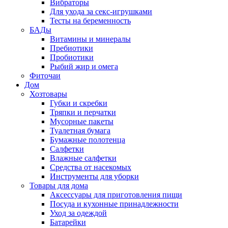
Вибраторы
Для ухода за секс-игрушками
Тесты на беременность
БАДы
Витамины и минералы
Пребиотики
Пробиотики
Рыбий жир и омега
Фиточаи
Дом
Хозтовары
Губки и скребки
Тряпки и перчатки
Мусорные пакеты
Туалетная бумага
Бумажные полотенца
Салфетки
Влажные салфетки
Средства от насекомых
Инструменты для уборки
Товары для дома
Аксессуары для приготовления пищи
Посуда и кухонные принадлежности
Уход за одеждой
Батарейки