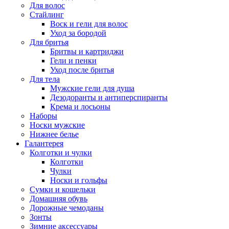
Для волос
Стайлинг
Воск и гели для волос
Уход за бородой
Для бритья
Бритвы и картриджи
Гели и пенки
Уход после бритья
Для тела
Мужские гели для душа
Дезодоранты и антиперспиранты
Крема и лосьоны
Наборы
Носки мужские
Нижнее белье
Галантерея
Колготки и чулки
Колготки
Чулки
Носки и гольфы
Сумки и кошельки
Домашняя обувь
Дорожные чемоданы
Зонты
Зимние аксессуары