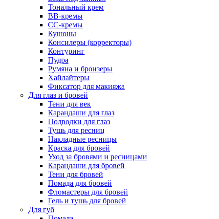
Тональный крем
BB-кремы
CC-кремы
Кушоны
Консилеры (корректоры)
Контуринг
Пудра
Румяна и бронзеры
Хайлайтеры
Фиксатор для макияжа
Для глаз и бровей
Тени для век
Карандаши для глаз
Подводки для глаз
Тушь для ресниц
Накладные ресницы
Краска для бровей
Уход за бровями и ресницами
Карандаши для бровей
Тени для бровей
Помада для бровей
Фломастеры для бровей
Гель и тушь для бровей
Для губ
Помада