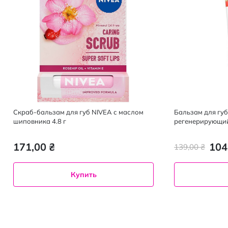
Скраб-бальзам для губ NIVEA с маслом
Бальзам для губ 
шиповника 4.8 г
регенерирующий
171,00 ₴
104
139,00 ₴
Купить