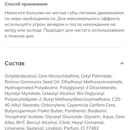
Способ применения
Наносите бальзам на чистые губы легкими движениями
по мере необходимости. Для максимального эффекта
используйте утром, вечером и после нахождения на
ветру или холоде. Подходит для частого использования
в течение дня.
Состав
Octyldodecanol, Cera Microcristallina, Cetyl Palmitate,
Ricinus Communis Seed Oil, Ethylhexyl Methoxycinnamate,
Hydrogenated Polydecene, Polyglyceryl-3 Diisostearate,
Myristyl Myristate, Cetearyl Alcohol, Bis-Diglyceryl
Polyacyladipate-2, Butyl Methoxydibenzoylmethane, C20-
40 Alkyl Stearate, Octocrylene, Copernicia Cerifera Cera,
Butyrospermum Parkii Butter, Panthenol, Bisabolol,
Tocopheryl Acetate, Glyceryl Glucoside, Glycerin, Aqua, Cera
Alba, BHT, Benzyl Alcohol, Citral, Hexyl Cinnamal,
Limonene, Geraniol, Linalool, Parfum, CI 77492