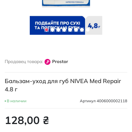
Перейти
к
Продавец товара:
Prostor
началу
галереи
изображений
Бальзам-уход для губ NIVEA Med Repair
4.8 г
В наличии
Артикул
4006000002118
128,00 ₴