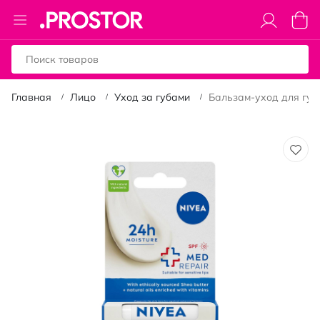
Toggle
Моя к
Nav
Главная
Лицо
Уход за губами
Бальзам-уход для губ 
Пропустить
и
перейти
к
галереям
изображений