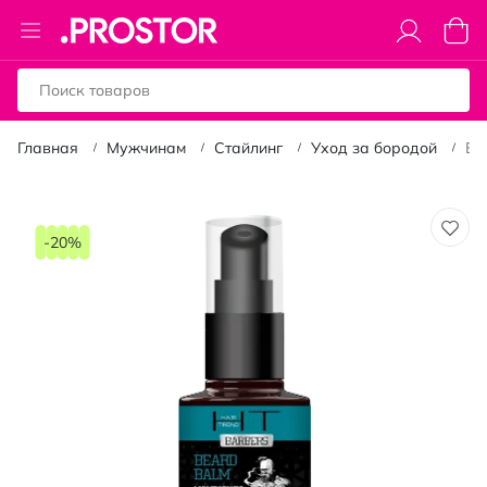
Toggle
Моя к
Nav
Главная
Мужчинам
Стайлинг
Уход за бородой
Ба
Пропустить
и
-20%
перейти
к
галереям
изображений