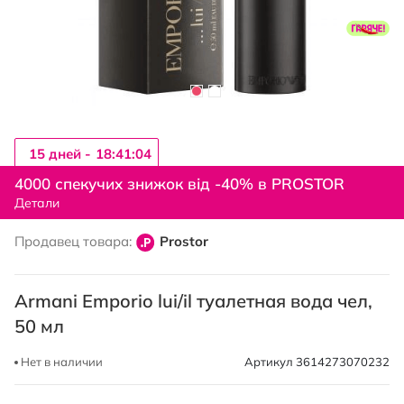
15 дней -
18:41:02
Перейти
к
4000 спекучих знижок від -40% в PROSTOR
началу
Детали
галереи
изображений
Продавец товара:
Prostor
Armani Emporio lui/il туалетная вода чел,
50 мл
Нет в наличии
Артикул
3614273070232