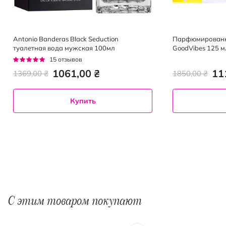
Antonio Banderas Black Seduction
Парфюмированная
туалетная вода мужская 100мл
GoodVibes 125 м
Рейтинг:
15
отзывов
93%
1061,00 ₴
11
1369,00 ₴
1850,00 ₴
Купить
С этим товаром покупают