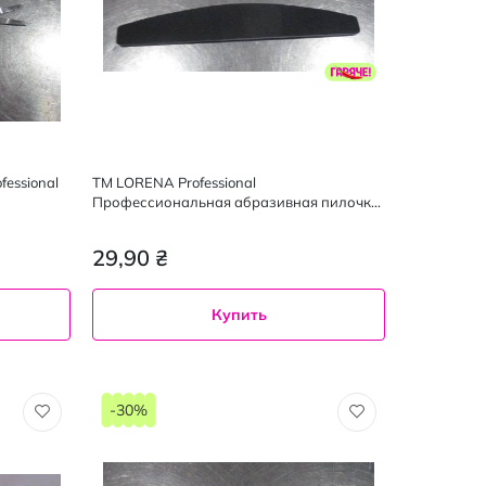
essional
TM LORENA Professional
Профессиональная абразивная пилочка
для ногтей, М№ 41165, 1 шт
29,90 ₴
Купить
-30%