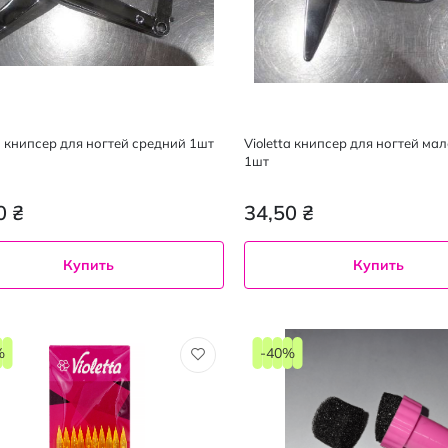
ta книпсер для ногтей средний 1шт
Violetta книпсер для ногтей ма
1шт
0 ₴
34,50 ₴
Купить
Купить
%
-40%