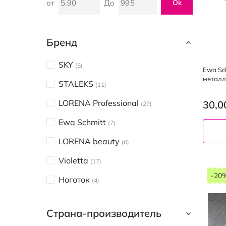
от
До
Ok
Бренд
SKY
5
Ewa Sc
металл
STALEKS
11
LORENA Professional
30,0
27
Ewa Schmitt
7
LORENA beauty
6
Violetta
17
-20
Ноготок
4
Страна-производитель