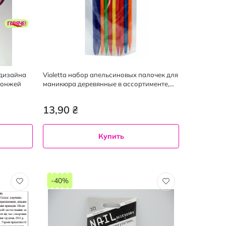
 дизайна
Violetta набор апельсиновых палочек для
понжей
маникюра деревянные в ассортименте,
10шт.
13,90 ₴
Купить
-40%