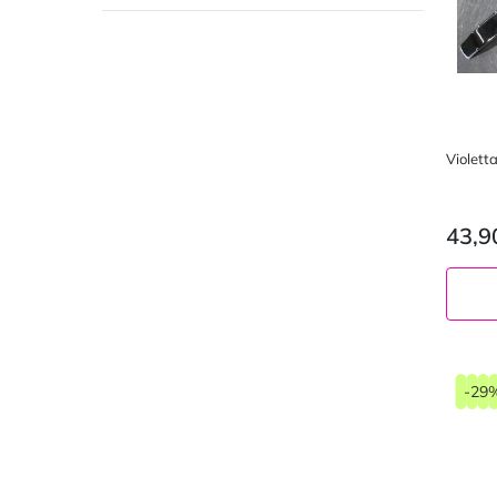
Violet
43,9
-29