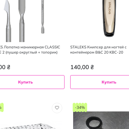
S Лопатка маникюрная CLASSIC
STALEKS Книпсер для ногтей с
E 2 (пушер округлый + топорик)
контейнером B&C 20 KBC-20
00 ₴
140,00 ₴
Купить
Купить
%
-34%