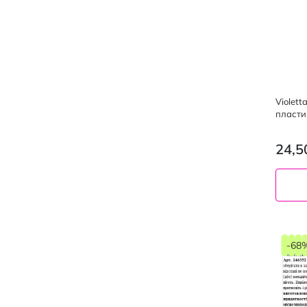
Violet
пласти
24,5
-68