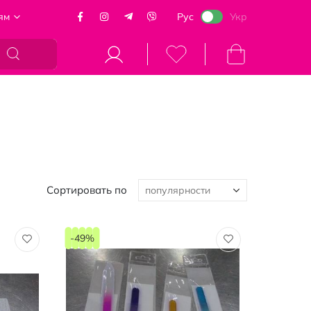
ям
Рус
Укр
Моя корзина
Сортировать по
-49%