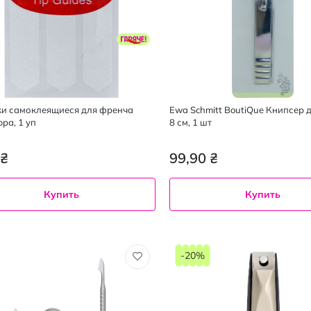
и самоклеящиеся для френча
Ewa Schmitt BoutiQue Книпсер д
ра, 1 уп
8 см, 1 шт
 ₴
99,90 ₴
Купить
Купить
-20%