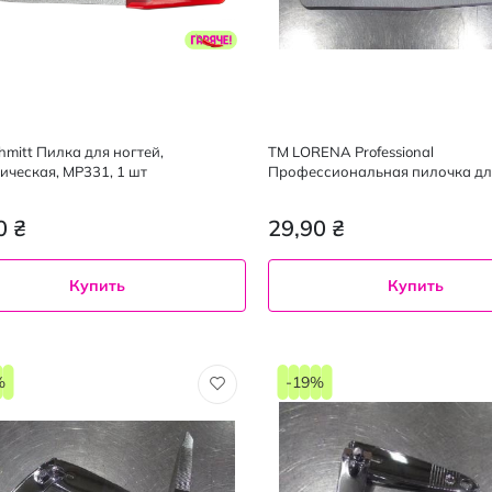
hmitt Пилка для ногтей,
TM LORENA Professional
ическая, МР331, 1 шт
Профессиональная пилочка для
М№ 41172, 1 шт
0 ₴
29,90 ₴
Купить
Купить
%
-19%