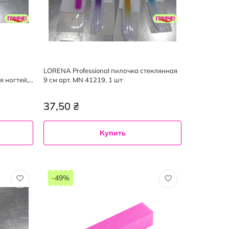
LORENA Professional пилочка стеклянная
 ногтей,
9 см арт. MN 41219, 1 шт
37,50 ₴
Купить
-49%