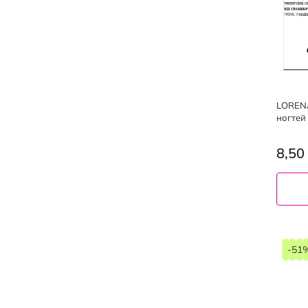
LORENA
ногтей
8,50
-51