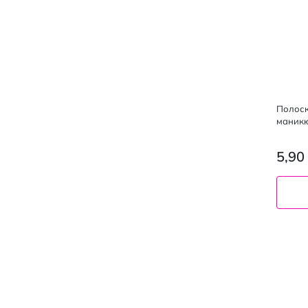
Полоск
маникю
5,90