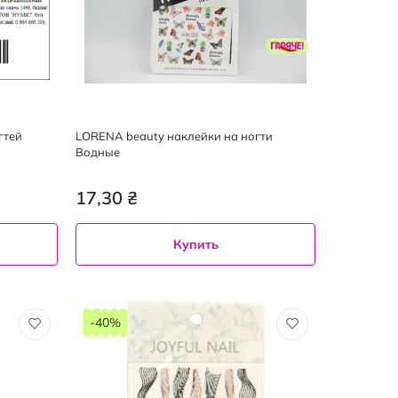
гтей
LORENA beauty наклейки на ногти
Водные
17,30 ₴
Купить
-40%