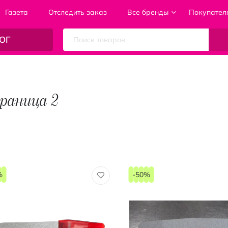
Газета
Отследить заказ
Все бренды
Покупател
ОГ
траница 2
%
-50%