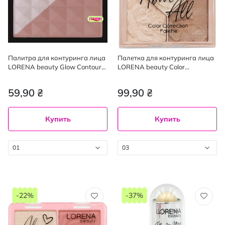
Палитра для контуринга лица
Палетка для контуринга лица
LORENA beauty Glow Contour
LORENA beauty Color
01, 6.5 г
Correction Palette оттенок 03
59,90 ₴
99,90 ₴
Купить
Купить
01
03
-22%
-37%