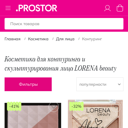
Toggle
Моя к
Nav
Главная
Косметика
Для лица
Контуринг
Косметика для контуринга и
скульптурирования лица LORENA beauty
Фильтры
-41%
-32%