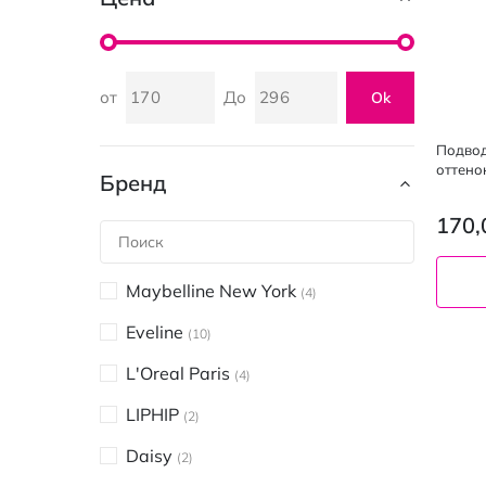
от
До
Ok
Подвод
оттено
Бренд
170,
Maybelline New York
4
Eveline
10
Brown
L'Oreal Paris
4
LIPHIP
2
Daisy
2