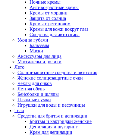
Ночные кремы
Антивозрастные кремы
Кремы от морщин
Защита от солнца
Кремы с ретинолом
Кремы для кожи вокруг глаз
Средства для автозагара
Уход за губами
Бальзамы
Маски
Аксессуары для лица
Массажеры и ролики
Лето
Солнцезащитные средства и автозагар
Женские солнцезащитные очки
Чехлы для очков
Летняя обувь
Бейсболки и шляпы
Пляжные сумки
Игрушки для воды и песочницы
Тело
Средства для бритья и депиляции
Бритвы и картриджи женские
Депиляция и шугаринг
Крем для депиляции