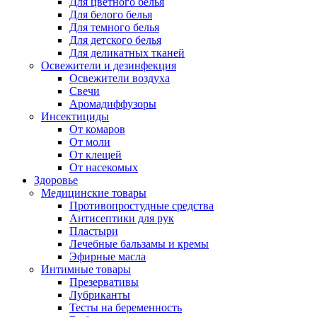
Для цветного белья
Для белого белья
Для темного белья
Для детского белья
Для деликатных тканей
Освежители и дезинфекция
Освежители воздуха
Свечи
Аромадиффузоры
Инсектициды
От комаров
От моли
От клещей
От насекомых
Здоровье
Медицинские товары
Противопростудные средства
Антисептики для рук
Пластыри
Лечебные бальзамы и кремы
Эфирные масла
Интимные товары
Презервативы
Лубриканты
Тесты на беременность