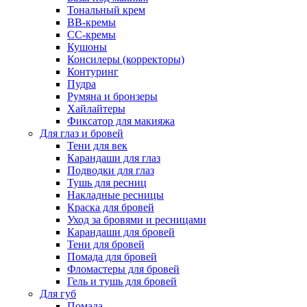
Тональный крем
BB-кремы
CC-кремы
Кушоны
Консилеры (корректоры)
Контуринг
Пудра
Румяна и бронзеры
Хайлайтеры
Фиксатор для макияжа
Для глаз и бровей
Тени для век
Карандаши для глаз
Подводки для глаз
Тушь для ресниц
Накладные ресницы
Краска для бровей
Уход за бровями и ресницами
Карандаши для бровей
Тени для бровей
Помада для бровей
Фломастеры для бровей
Гель и тушь для бровей
Для губ
Помада