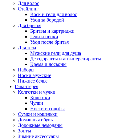
Для волос
Стайлинг
Воск и гели для волос
Уход за бородой
Для бритья
Бритвы и картриджи
Гели и пенки
Уход после бритья
Для тела
Мужские гели для душа
Дезодоранты и антиперспиранты
Крема и лосьоны
Наборы
Носки мужские
Нижнее белье
Галантерея
Колготки и чулки
Колготки
Чулки
Носки и гольфы
Сумки и кошельки
Домашняя обувь
Дорожные чемоданы
Зонты
Зимние аксессуары