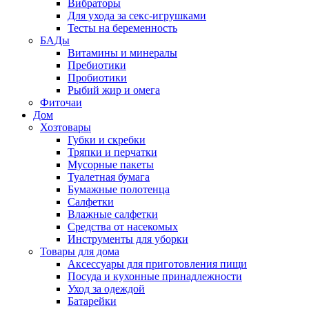
Вибраторы
Для ухода за секс-игрушками
Тесты на беременность
БАДы
Витамины и минералы
Пребиотики
Пробиотики
Рыбий жир и омега
Фиточаи
Дом
Хозтовары
Губки и скребки
Тряпки и перчатки
Мусорные пакеты
Туалетная бумага
Бумажные полотенца
Салфетки
Влажные салфетки
Средства от насекомых
Инструменты для уборки
Товары для дома
Аксессуары для приготовления пищи
Посуда и кухонные принадлежности
Уход за одеждой
Батарейки