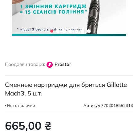
Перейти
к
Продавец товара:
Prostor
началу
галереи
изображений
Сменные картриджи для бриться Gillette
Mach3, 5 шт.
Нет в наличии
Артикул
7702018552313
665,00 ₴