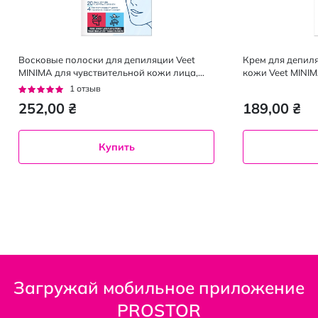
Восковые полоски для депиляции Veet
Крем для депил
MINIMA для чувствительной кожи лица,
кожи Veet MINIM
гипоаллергенные, 20 шт.
Рейтинг:
1
отзыв
100%
252,00 ₴
189,00 ₴
Купить
Загружай мобильное приложение
PROSTOR