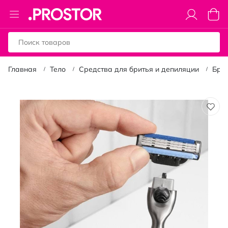
Toggle
Моя к
Nav
Главная
Тело
Средства для бритья и депиляции
Бри
Пропустить
и
перейти
к
галереям
изображений