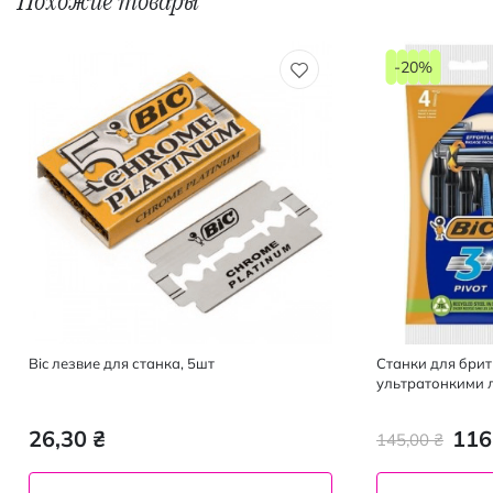
Похожие товары
-20%
Bic лезвие для станка, 5шт
Станки для брить
ультратонкими л
26,30 ₴
116
145,00 ₴