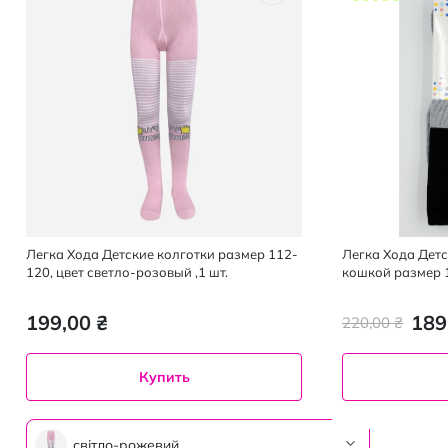
Легка Хода Детские колготки размер 112-
Легка Хода Детс
120, цвет светло-розовый ,1 шт.
кошкой размер 1
черный,1 шт.
199,00 ₴
189
220,00 ₴
Купить
світло-рожевий