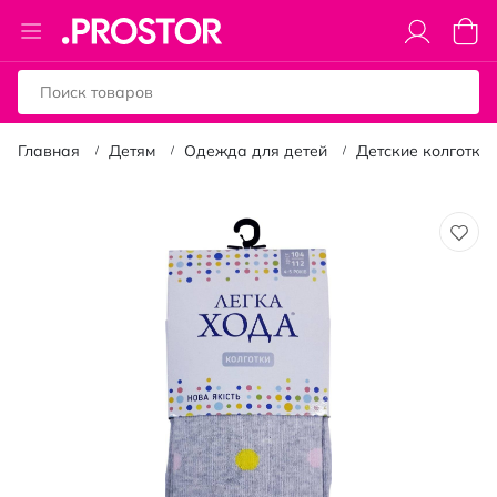
Toggle
Моя к
Nav
Главная
Детям
Одежда для детей
Детские колготки
Пропустить
и
перейти
к
галереям
изображений