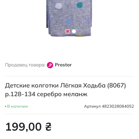
Перейти
к
Продавец товара:
Prostor
началу
галереи
изображений
Детские колготки Лёгкая Ходьба (8067)
р.128-134 серебро меланж
В наличии
Артикул
4823028084052
199,00 ₴