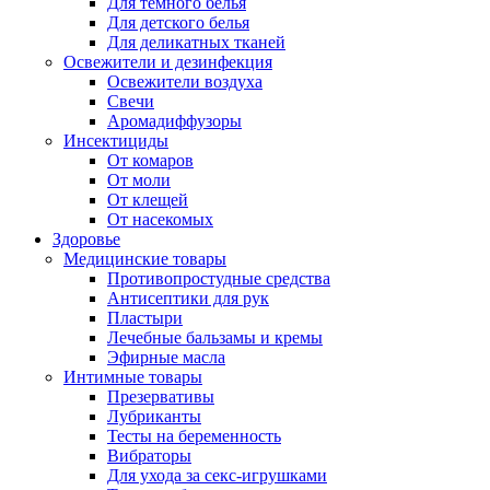
Для темного белья
Для детского белья
Для деликатных тканей
Освежители и дезинфекция
Освежители воздуха
Свечи
Аромадиффузоры
Инсектициды
От комаров
От моли
От клещей
От насекомых
Здоровье
Медицинские товары
Противопростудные средства
Антисептики для рук
Пластыри
Лечебные бальзамы и кремы
Эфирные масла
Интимные товары
Презервативы
Лубриканты
Тесты на беременность
Вибраторы
Для ухода за секс-игрушками