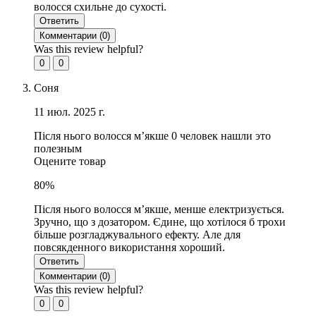
волосся схильне до сухості.
Ответить
Комментарии (
0
)
Was this review helpful?
0
0
Соня
11 июл. 2025 г.
Після нього волосся м’якше
0 человек нашли это
полезным
Оцените товар
80%
Після нього волосся м’якше, менше електризується.
Зручно, що з дозатором. Єдине, що хотілося б трохи
більше розгладжувального ефекту. Але для
повсякденного використання хороший.
Ответить
Комментарии (
0
)
Was this review helpful?
0
0