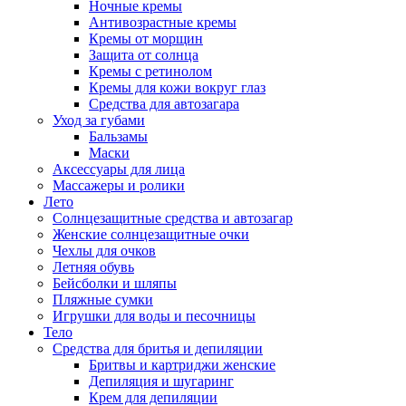
Ночные кремы
Антивозрастные кремы
Кремы от морщин
Защита от солнца
Кремы с ретинолом
Кремы для кожи вокруг глаз
Средства для автозагара
Уход за губами
Бальзамы
Маски
Аксессуары для лица
Массажеры и ролики
Лето
Солнцезащитные средства и автозагар
Женские солнцезащитные очки
Чехлы для очков
Летняя обувь
Бейсболки и шляпы
Пляжные сумки
Игрушки для воды и песочницы
Тело
Средства для бритья и депиляции
Бритвы и картриджи женские
Депиляция и шугаринг
Крем для депиляции