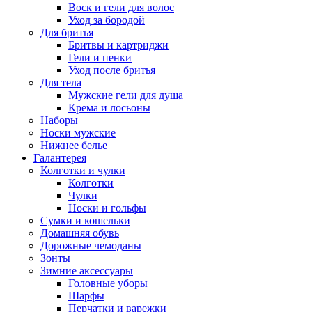
Воск и гели для волос
Уход за бородой
Для бритья
Бритвы и картриджи
Гели и пенки
Уход после бритья
Для тела
Мужские гели для душа
Крема и лосьоны
Наборы
Носки мужские
Нижнее белье
Галантерея
Колготки и чулки
Колготки
Чулки
Носки и гольфы
Сумки и кошельки
Домашняя обувь
Дорожные чемоданы
Зонты
Зимние аксессуары
Головные уборы
Шарфы
Перчатки и варежки