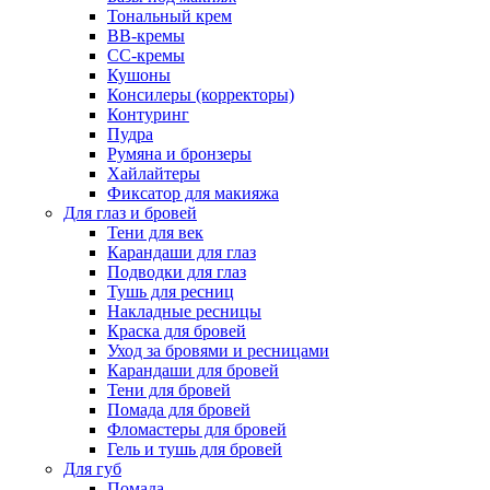
Тональный крем
BB-кремы
CC-кремы
Кушоны
Консилеры (корректоры)
Контуринг
Пудра
Румяна и бронзеры
Хайлайтеры
Фиксатор для макияжа
Для глаз и бровей
Тени для век
Карандаши для глаз
Подводки для глаз
Тушь для ресниц
Накладные ресницы
Краска для бровей
Уход за бровями и ресницами
Карандаши для бровей
Тени для бровей
Помада для бровей
Фломастеры для бровей
Гель и тушь для бровей
Для губ
Помада