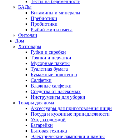
Тесты на беременность
БАДы
Витамины и минералы
Пребиотики
Пробиотики
Рыбий жир и омега
Фиточаи
Дом
Хозтовары
Губки и скребки
Тряпки и перчатки
Мусорные пакеты
Туалетная бумага
Бумажные полотенца
Салфетки
Влажные салфетки
Средства от насекомых
Инструменты для уборки
Товары для дома
Аксессуары для приготовления пищи
Посуда и кухонные принадлежности
Уход за одеждой
Батарейки
Бытовая техника
Электрические лампочки и лампы