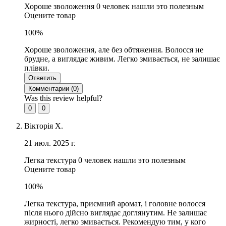
Хороше зволоження
0 человек нашли это полезным
Оцените товар
100%
Хороше зволоження, але без обтяження. Волосся не
брудне, а виглядає живим. Легко змивається, не залишає
плівки.
Ответить
Комментарии (
0
)
Was this review helpful?
0
0
Вікторія Х.
21 июл. 2025 г.
Легка текстура
0 человек нашли это полезным
Оцените товар
100%
Легка текстура, приємний аромат, і головне волосся
після нього дійсно виглядає доглянутим. Не залишає
жирності, легко змивається. Рекомендую тим, у кого