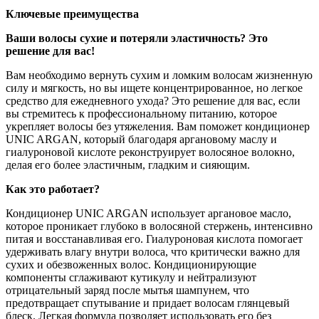
Ключевые преимущества
Ваши волосы сухие и потеряли эластичность? Это
решение для вас!
Вам необходимо вернуть сухим и ломким волосам жизненную
силу и мягкость, но вы ищете концентрированное, но легкое
средство для ежедневного ухода? Это решение для вас, если
вы стремитесь к профессиональному питанию, которое
укрепляет волосы без утяжеления. Вам поможет кондиционер
UNIC ARGAN, который благодаря аргановому маслу и
гиалуроновой кислоте реконструирует волосяное волокно,
делая его более эластичным, гладким и сияющим.
Как это работает?
Кондиционер UNIC ARGAN использует аргановое масло,
которое проникает глубоко в волосяной стержень, интенсивно
питая и восстанавливая его. Гиалуроновая кислота помогает
удерживать влагу внутри волоса, что критически важно для
сухих и обезвоженных волос. Кондиционирующие
компоненты сглаживают кутикулу и нейтрализуют
отрицательный заряд после мытья шампунем, что
предотвращает спутывание и придает волосам глянцевый
блеск. Легкая формула позволяет использовать его без