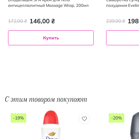
антицеллюлитный Massage Wrap, 200мл
похудения Evelin
250 мл
146,00 ₴
198
172,00 ₴
239,00 ₴
Купить
С этим товаром покупают
-19%
-20%