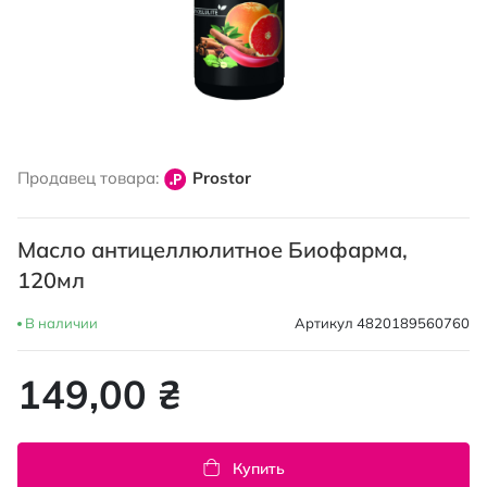
Перейти
к
Продавец товара:
Prostor
началу
галереи
изображений
Масло антицеллюлитное Биофарма,
120мл
В наличии
Артикул
4820189560760
149,00 ₴
Купить