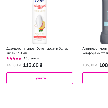
Дезодорант-спрей Dove персик и белые
Антиперспиран
цветы 150 мл
комфорт чистоты
Рейтинг:
15
отзывов
91%
113,00 ₴
108
141,00 ₴
135,00 ₴
Купить