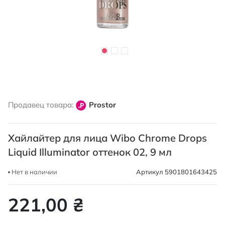
Перейти
к
Продавец товара:
Prostor
началу
галереи
изображений
Хайлайтер для лица Wibo Chrome Drops
Liquid Illuminator оттенок 02, 9 мл
Нет в наличии
Артикул
5901801643425
221,00 ₴