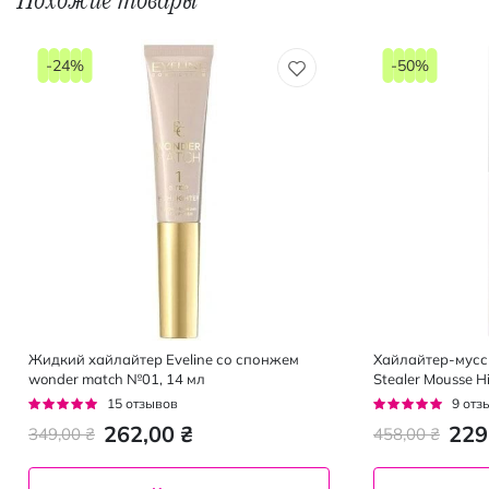
-24%
-50%
Жидкий хайлайтер Eveline со спонжем
Хайлайтер-мусс 
wonder match №01, 14 мл
Stealer Mousse Hi
Рейтинг:
Рейтинг:
15
отзывов
9
отз
95%
96%
262,00 ₴
229
349,00 ₴
458,00 ₴