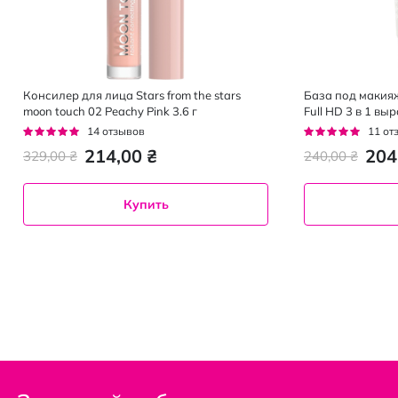
Консилер для лица Stars from the stars
База под макияж
moon touch 02 Peachy Pink 3.6 г
Full HD 3 в 1 
30 мл
Рейтинг:
Рейтинг:
14
отзывов
11
от
94%
98%
214,00 ₴
204
329,00 ₴
240,00 ₴
Купить