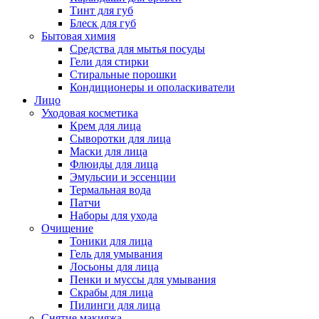
Тинт для губ
Блеск для губ
Бытовая химия
Средства для мытья посуды
Гели для стирки
Стиральные порошки
Кондиционеры и ополаскиватели
Лицо
Уходовая косметика
Крем для лица
Сыворотки для лица
Маски для лица
Флюиды для лица
Эмульсии и эссенции
Термальная вода
Патчи
Наборы для ухода
Очищение
Тоники для лица
Гель для умывания
Лосьоны для лица
Пенки и муссы для умывания
Скрабы для лица
Пилинги для лица
Снятие макияжа