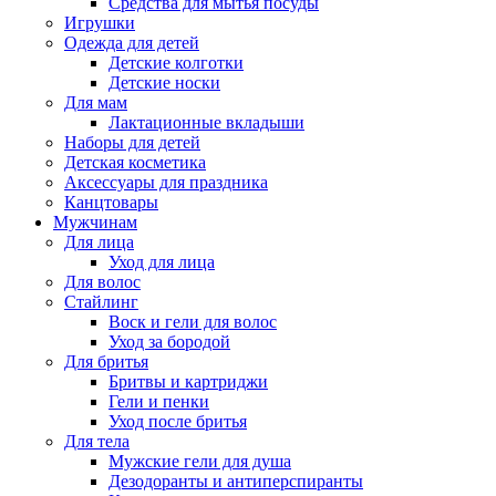
Средства для мытья посуды
Игрушки
Одежда для детей
Детские колготки
Детские носки
Для мам
Лактационные вкладыши
Наборы для детей
Детская косметика
Аксессуары для праздника
Канцтовары
Мужчинам
Для лица
Уход для лица
Для волос
Стайлинг
Воск и гели для волос
Уход за бородой
Для бритья
Бритвы и картриджи
Гели и пенки
Уход после бритья
Для тела
Мужские гели для душа
Дезодоранты и антиперспиранты