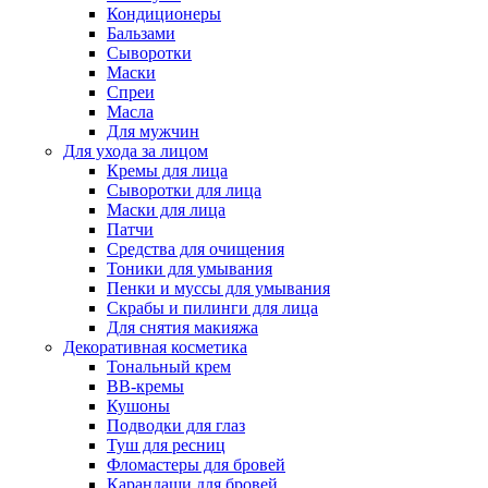
Кондиционеры
Бальзами
Сыворотки
Маски
Спреи
Масла
Для мужчин
Для ухода за лицом
Кремы для лица
Сыворотки для лица
Маски для лица
Патчи
Средства для очищения
Тоники для умывания
Пенки и муссы для умывания
Скрабы и пилинги для лица
Для снятия макияжа
Декоративная косметика
Тональный крем
BB-кремы
Кушоны
Подводки для глаз
Туш для ресниц
Фломастеры для бровей
Карандаши для бровей