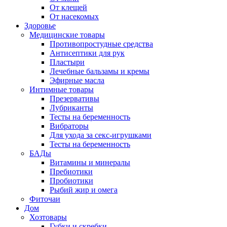
От клещей
От насекомых
Здоровье
Медицинские товары
Противопростудные средства
Антисептики для рук
Пластыри
Лечебные бальзамы и кремы
Эфирные масла
Интимные товары
Презервативы
Лубриканты
Тесты на беременность
Вибраторы
Для ухода за секс-игрушками
Тесты на беременность
БАДы
Витамины и минералы
Пребиотики
Пробиотики
Рыбий жир и омега
Фиточаи
Дом
Хозтовары
Губки и скребки