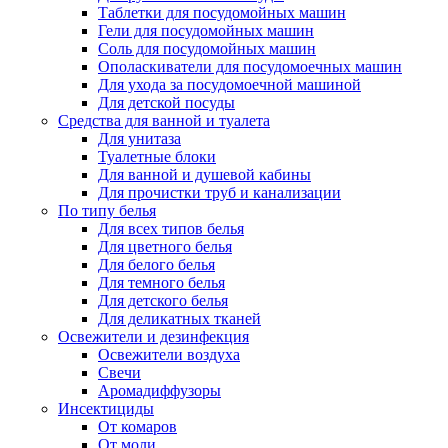
Таблетки для посудомойных машин
Гели для посудомойных машин
Соль для посудомойных машин
Ополаскиватели для посудомоечных машин
Для ухода за посудомоечной машиной
Для детской посуды
Средства для ванной и туалета
Для унитаза
Туалетные блоки
Для ванной и душевой кабины
Для прочистки труб и канализации
По типу белья
Для всех типов белья
Для цветного белья
Для белого белья
Для темного белья
Для детского белья
Для деликатных тканей
Освежители и дезинфекция
Освежители воздуха
Свечи
Аромадиффузоры
Инсектициды
От комаров
От моли