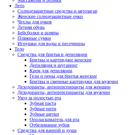
Массажеры и ролики
Лето
Солнцезащитные средства и автозагар
Женские солнцезащитные очки
Чехлы для очков
Летняя обувь
Бейсболки и шляпы
Пляжные сумки
Игрушки для воды и песочницы
Тело
Средства для бритья и депиляции
Бритвы и картриджи женские
Депиляция и шугаринг
Крем для депиляции
Гели и пены для бритья женские
Бритвы и сменные картриджи для мужчин
Дезодоранты, антиперспиранты для женщин
Дезодоранты, антиперспиранты для мужчин
Уход за полостью рта
Зубная паста
Зубные нити
Зубные щетки
Ополаскиватель для рта
Отбеливание зубов
Средства для ванной и душа