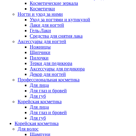
Косметические зеркала
Косметички
Ногти и уход за ними
Уход за ногтями и кутикулой
Лаки для ногтей
Гель-Лаки
Средства для снятия лака
Аксессуары для ногтей
Ножницы
Щипчики
Пилочки
Терки для педикюра
Аксессуары для педикюра
Декор для ногтей
Профессиональная косметика
Для лица
Для глаз и бровей
Для губ
Корейская косметика
Для лица
Для глаз и бровей
Для губ
Корейская косметика
Для волос
Шампуни