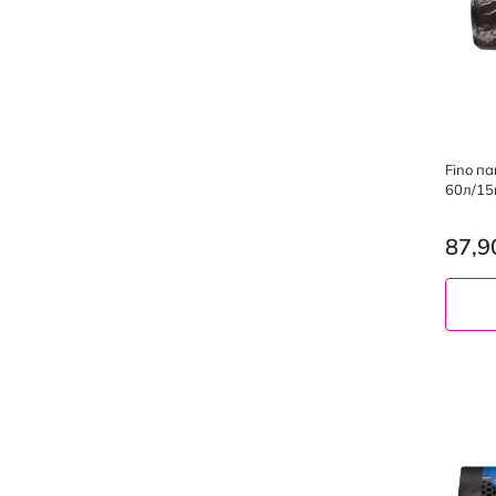
Fino п
60л/15
87,9