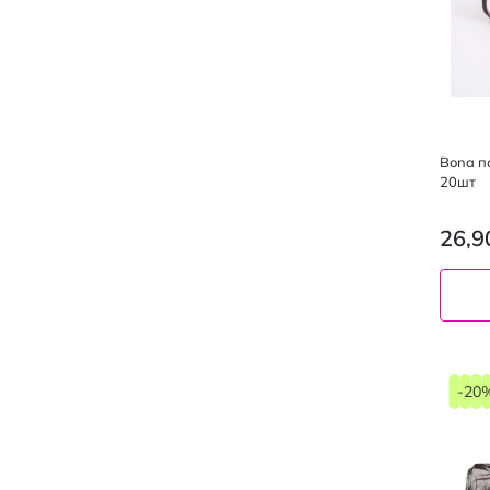
Bona п
20шт
26,9
-20