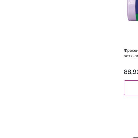
Фрекен
затяжк
88,9