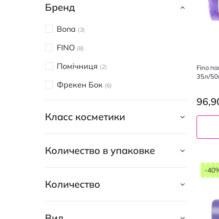
Бренд
Bona
3
FINO
8
Помічниця
2
Fino п
35л/50
Фрекен Бок
6
96,9
Класс косметики
Количество в упаковке
-40
Количество
Вид