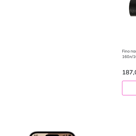
Fino п
160л/1
187,