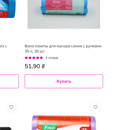
/э с
Bona пакеты для мусора синие с ручками
35 л, 30 шт
Рейтинг:
1
отзыв
100%
51,90 ₴
Купить