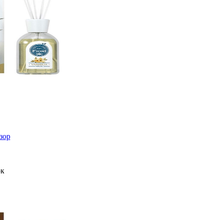
зор
ок