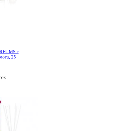
RFUMS с
мота, 25
сок