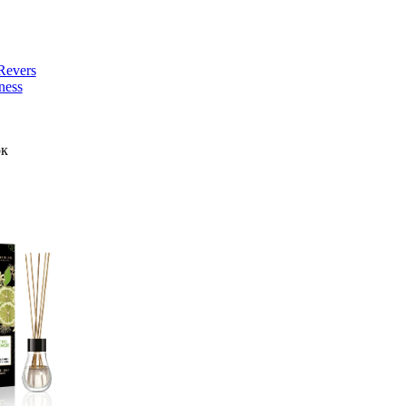
evers
ness
ок