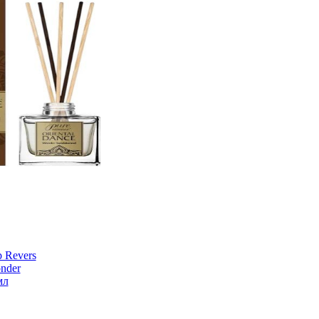
 Revers
nder
мл