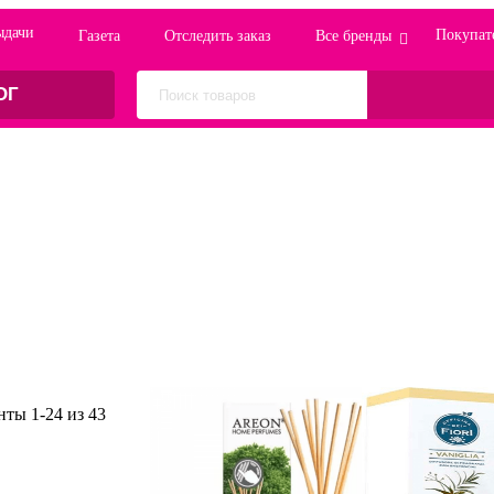
ыдачи
Покупат
Газета
Отследить заказ
Все бренды
ОГ
енты
1
-
24
из
43