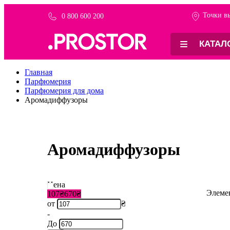
Точки в
0 800 600 200
КАТАЛ
Главная
Парфюмерия
Парфюмерия для дома
Аромадиффузоры
Аромадиффузоры
Цена
Элем
107₴
670₴
от
₴
-
До