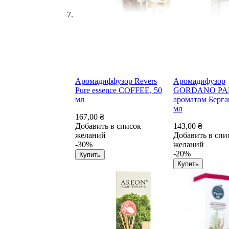
Аромадиффузор Revers
Аромадифузор
Pure essence COFFEE, 50
GORDANO PA
мл
ароматом Берга
мл
167,00 ₴
Добавить в список
143,00 ₴
желаний
Добавить в спи
-30%
желаний
-20%
Купить
Купить