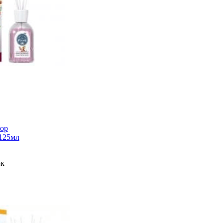
зор
125мл
ок