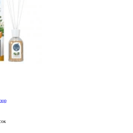
зор
сок