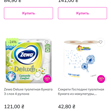
84,90 ₴
141,00 ₴
Купить
Купить
-24%
Zewa Deluxe туалетная бумага
Секрети Господині туалетная
3 слоя 4 рулона
бумага из макулатуры,
двухслойная с тиснением, 4
рулона
121,00 ₴
42,80 ₴