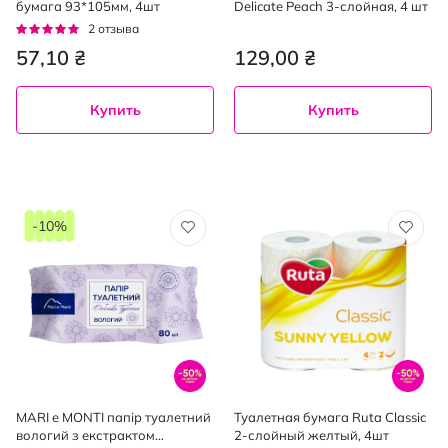
бумага 93*105мм, 4шт
Delicate Peach 3-слойная, 4 шт
Рейтинг:
2
отзыва
100%
57,10 ₴
129,00 ₴
Купить
Купить
-10%
MARI e MONTI папір туалетний
Туалетная бумага Ruta Classic
вологий з екстрактом
2-слойный желтый, 4шт