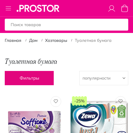
Toggle
Моя к
Nav
Главная
Дом
Хозтовары
Туалетная бумага
Туалетная бумага
Фильтры
-25%