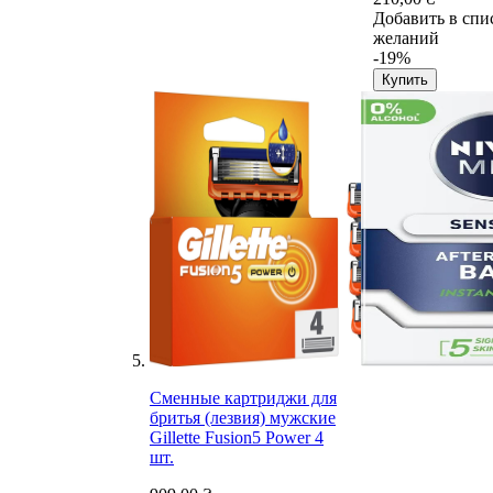
Добавить в спи
желаний
-19%
Купить
Сменные картриджи для
бритья (лезвия) мужские
Gillette Fusion5 Power 4
шт.