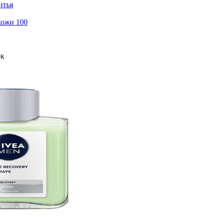
итья
кожи 100
ок