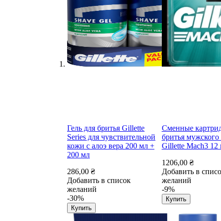
Гель для бритья Gillette
Сменные картри
Series для чувствительной
бритья мужского 
кожи с алоэ вера 200 мл +
Gillette Mach3 12
200 мл
1206,00 ₴
286,00 ₴
Добавить в спис
Добавить в список
желаний
желаний
-9%
-30%
Купить
Купить