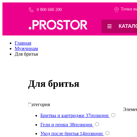
Точки в
0 800 600 200
КАТАЛ
Главная
Мужчинам
Для бритья
Для бритья
Категория
Элем
Бритвы и картриджи
37
позиции
Гели и пенки
38
позиции
Уход после бритья
14
позиции