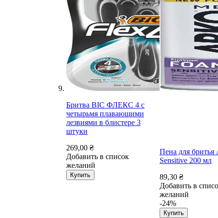
Бритва BIC ФЛЕКС 4 с
четырьмя плавающими
лезвиями в блистере 3
штуки
269,00 ₴
Пена для брить
Добавить в список
Sensitive 200 мл
желаний
Купить
89,30 ₴
Добавить в спис
желаний
-24%
Купить