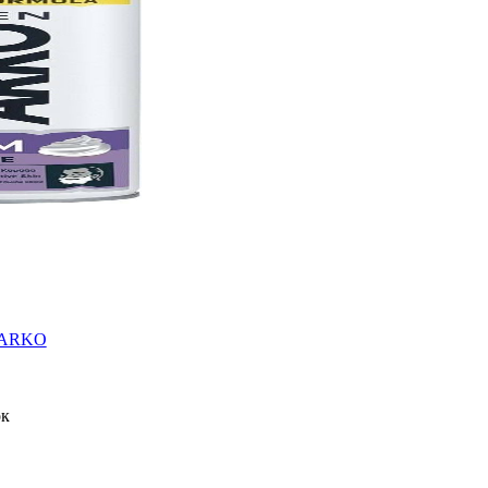
я ARKO
ок