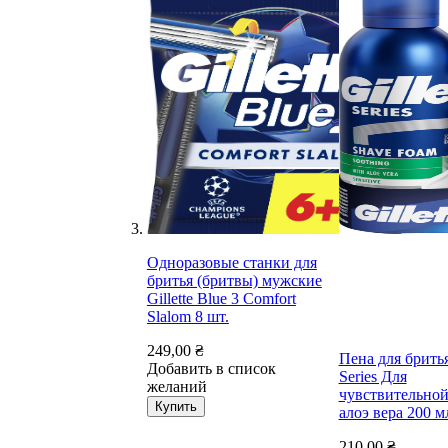
Одноразовые станки для
бритья (бритвы) мужские
Gillette Blue 3 Comfort
Slalom 8 шт.
249,00 ₴
Пена для бритья 
Добавить в список
Series Для
желаний
чувствительной
Купить
алоэ вера 200 м
210,00 ₴