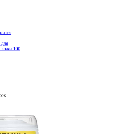
бритья
 для
 кожи 100
сок