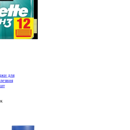
джи для
лезвия
 шт
ок