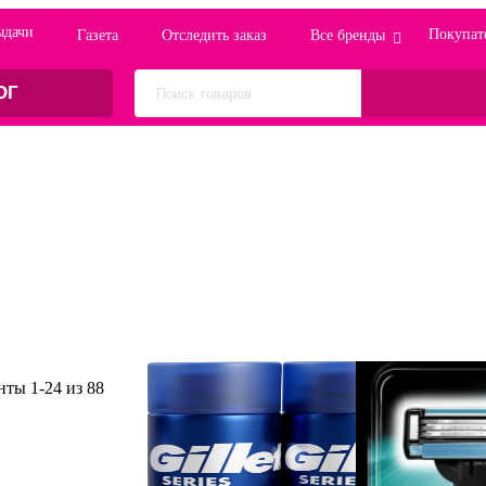
ыдачи
Покупат
Газета
Отследить заказ
Все бренды
ОГ
енты
1
-
24
из
88