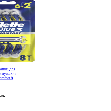
анки для
) мужские
Comfort 8
сок