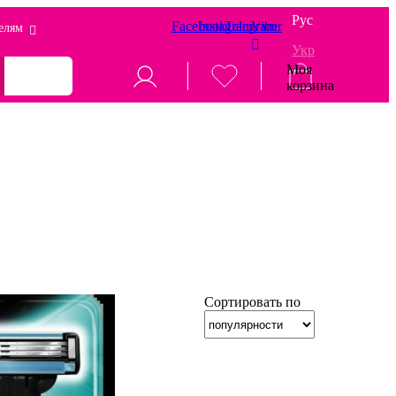
Рус
Facebook
Instagram
Telegram
Viber
елям
Укр
Моя
корзина
Сортировать по