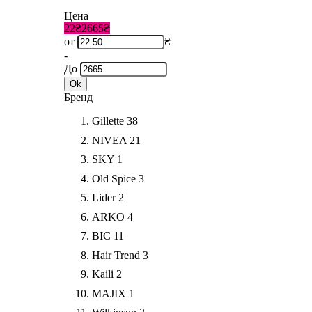
Цена
22₴
2665₴
от
₴
-
До
Ok
Бренд
Gillette
38
NIVEA
21
SKY
1
Old Spice
3
Lider
2
ARKO
4
BIC
11
Hair Trend
3
Kaili
2
MAJIX
1