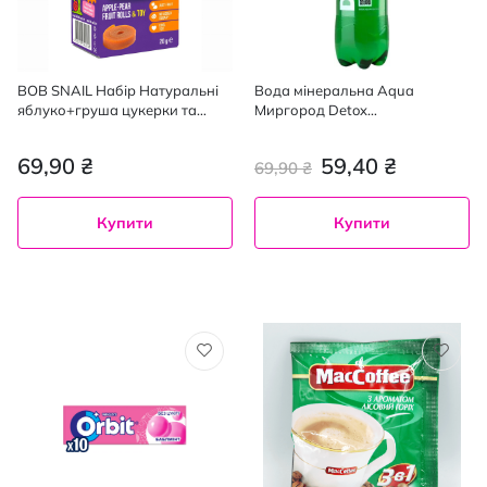
BOB SNAIL Набір Натуральні
Вода мінеральна Aqua
яблуко+груша цукерки та
Миргород Detox
іграшка, 20г
сильногазована 1 л
69,90 ₴
59,40 ₴
69,90 ₴
Купити
Купити