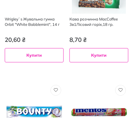
Wrigley`s Жувальна гумка
Кава розчинна MacCoffee
Оrbit "White Babblemint", 14 г
3в1Лісовий горіх,18 гр.
20,60 ₴
8,70 ₴
Купити
Купити