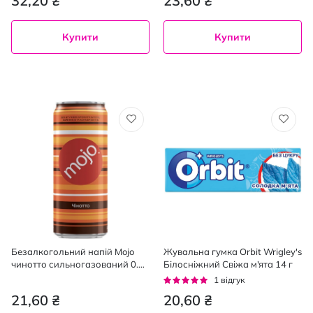
32,20 ₴
23,60 ₴
Купити
Купити
Безалкогольний напій Mojo
Жувальна гумка Orbit Wrigley's
чинотто сильногазований 0.33
Білосніжний Свіжа м'ята 14 г
л
Рейтинг:
1
відгук
100%
21,60 ₴
20,60 ₴