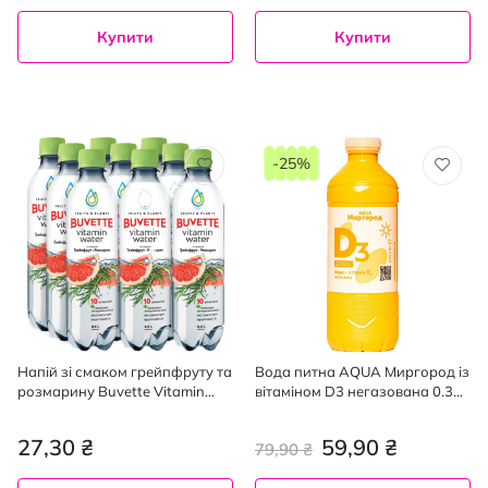
Купити
Купити
-25%
Напій зі смаком грейпфруту та
Вода питна AQUA Миргород із
розмарину Buvette Vitamin
вітаміном D3 негазована 0.33
Water, 0,5 л
л
27,30 ₴
59,90 ₴
79,90 ₴