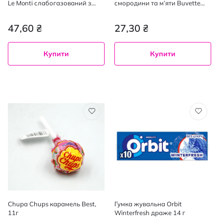
Le Monti слабогазований з
смородини та м’яти Buvette
соком апельсина, 1,2 л
Vitamin Water, 0,5 л
47,60 ₴
27,30 ₴
Купити
Купити
Chupa Chups карамель Best,
Гумка жувальна Orbit
11г
Winterfresh драже 14 г