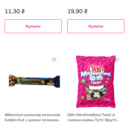
11,30 ₴
19,90 ₴
Купити
Купити
Millennium шоколад молочний
Okki Marshmallows Twist зі
Golden Nut з цілими лісовими
смаком жуйки Тутті-Фрутті
горіхами, 40г
30г(6х24)