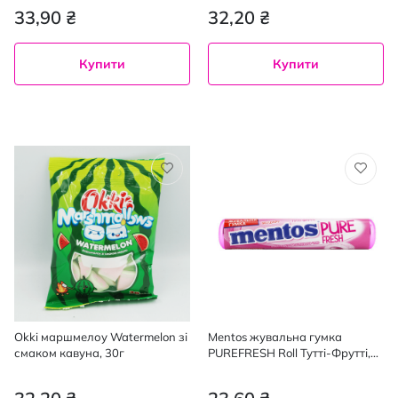
33,90 ₴
32,20 ₴
Купити
Купити
Okki маршмелоу Watermelon зі
Mentos жувальна гумка
смаком кавуна, 30г
PUREFRESH Roll Тутті-Фрутті,
15,75 г