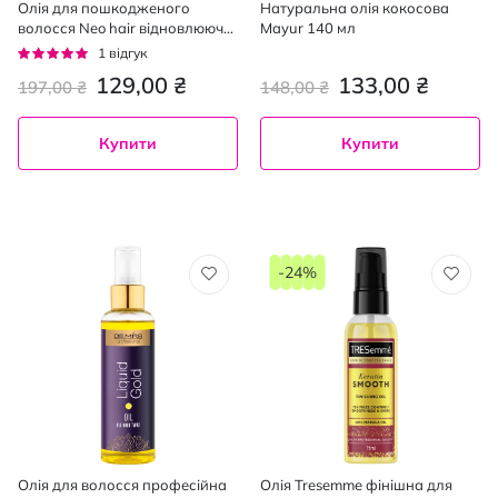
Олія для пошкодженого
Натуральна олія кокосова
волосся Neo hair відновлююча
Mayur 140 мл
90 мл
Рейтинг:
1
відгук
100%
129,00 ₴
133,00 ₴
197,00 ₴
148,00 ₴
Купити
Купити
-24%
Олія для волосся професійна
Олія Tresemme фінішна для