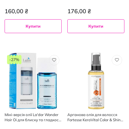
160,00 ₴
176,00 ₴
Купити
Купити
-27%
Міні-версія олії La'dor Wonder
Арганова олія для волосся
Hair Oi для блиску та гладкості
Fortesse KeraVital Color & Shine
волосся 10 мл
з UV-фільтром 60 мл