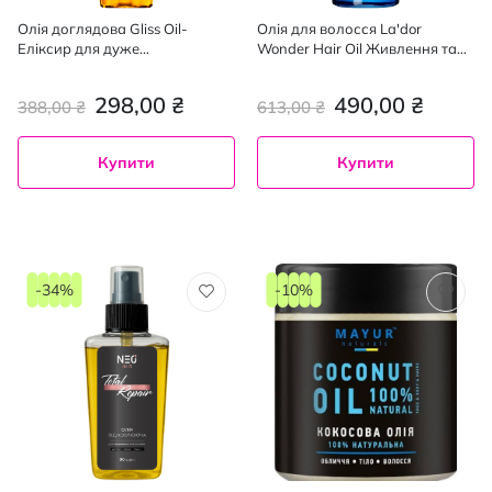
Олія доглядова Gliss Oil-
Олія для волосся La'dor
Еліксир для дуже
Wonder Hair Oil Живлення та
пошкодженого та сухого
зволоження 100 мл
волосся 75 мл
298,00 ₴
490,00 ₴
388,00 ₴
613,00 ₴
Купити
Купити
-34%
-10%