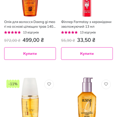
Олія для волосся Daeng gi meo
Філлер Farmstay з керамідами
ri на основі цілющих трав 140
зволожуючий 13 мл
мл
Рейтинг:
Рейтинг:
13
відгуків
13
відгуків
95%
98%
499,00 ₴
33,50 ₴
972,00 ₴
55,90 ₴
Купити
Купити
-11%