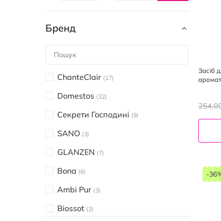
Бренд
Засіб 
ChanteClair
17
аромат
Domestos
32
254,0
Секрети Господині
9
SANO
3
GLANZEN
7
Bona
6
-36
Ambi Pur
3
Biossot
2