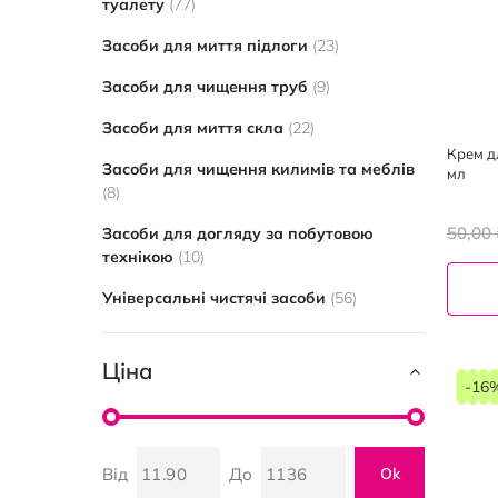
елементи
туалету
77
елементи
Засоби для миття підлоги
23
елементи
Засоби для чищення труб
9
елементи
Засоби для миття скла
22
Крем д
Засоби для чищення килимів та меблів
мл
елементи
8
50,00 
Засоби для догляду за побутовою
елементи
технікою
10
елементи
Універсальні чистячі засоби
56
Ціна
-16
Від
До
Ok