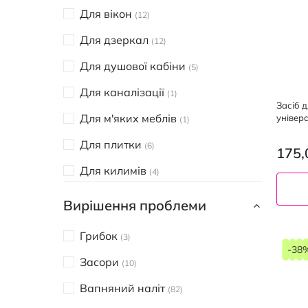
SARMIX
Для вікон
8
12
The Pink Stuff
Для дзеркал
12
2
Bref
Для душової кабіни
21
5
Calgon
Для каналізації
3
1
Засіб 
Cif
Для м'яких меблів
універ
13
1
750 мл
Clin
Для плитки
4
6
175,
Galax
Для килимів
26
4
Kolorado
Для кухні
7
14
Вирішення проблеми
Mr.Proper
Для меблів
6
4
Грибок
3
nO% green home
Для підлоги
-38
24
2
Засори
10
Pronto
Для стін
2
10
Вапняний наліт
82
SAVO
Для керамічних поверхонь
1
5