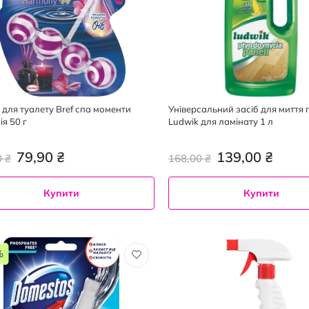
 для туалету Bref спа моменти
Універсальний засіб для миття 
я 50 г
Ludwik для ламінату 1 л
79,90 ₴
139,00 ₴
0 ₴
168,00 ₴
Купити
Купити
%