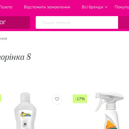
Газета
Відстежити замовлення
Всі бренди
Покуп
ОГ
ання
орінка 8
-17%