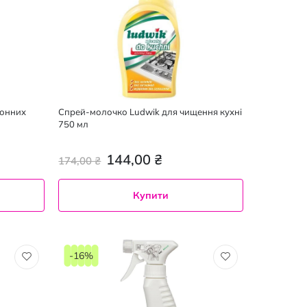
хонних
Спрей-молочко Ludwik для чищення кухні
750 мл
144,00 ₴
174,00 ₴
Купити
-16%