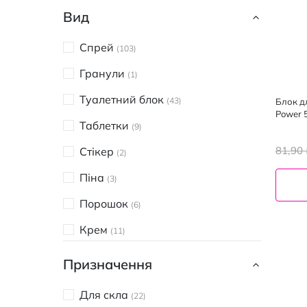
Sabrise бр.
1
Вид
Cillit
1
Спрей
103
Cillit Bang
6
Гранули
1
Dr.Beckmann
3
Туалетний блок
43
Блок д
Duck
Power 
9
Таблетки
9
Frau Tau
2
81,90 
Стікер
2
FROSCH
3
Піна
3
Lavandera
1
Порошок
6
Ludwik
34
Крем
11
NeoCleanPro
6
Гель
39
Призначення
Pride
1
Рідина
54
PRO WASH
Для скла
22
5