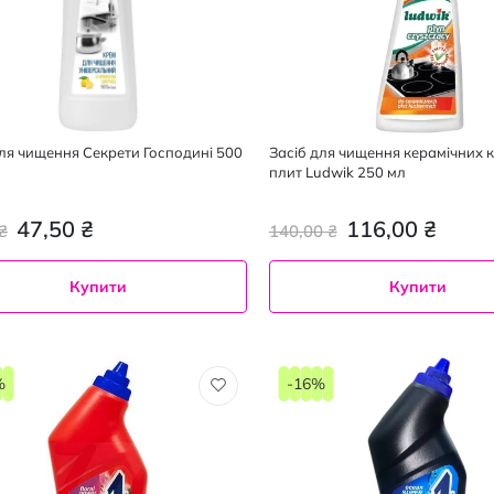
ля чищення Секрети Господині 500
Засіб для чищення керамічних 
плит Ludwik 250 мл
47,50 ₴
116,00 ₴
₴
140,00 ₴
Купити
Купити
%
-16%