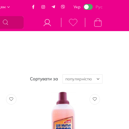
цям
Укр
Рус
Кошик
Сортувати за