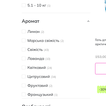
5.1 - 10 кг
1
Аромат
Лимон
2
Гель дл
Морська свіжість
2
арктич
Свіжість
43
153,0
Лаванда
10
Квітковий
24
Цитрусовий
34
Фруктовий
2
-30
Французький
1
Мускус
2