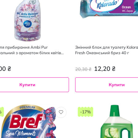
для прибирання Ambi Pur
Змінний блок для туалету Kolo
сальний з ароматом білих квітів
Fresh Океанський бриз 40 г
00 ₴
12,20 ₴
20,30 ₴
Купити
Купити
%
-17%