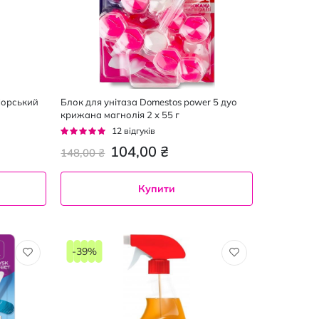
Морський
Блок для унітаза Domestos power 5 дуо
крижана магнолія 2 х 55 г
Рейтинг:
12
відгуків
100%
104,00 ₴
148,00 ₴
Купити
-39%