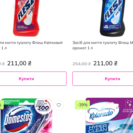
для миття туалету Флеш Квітковий
Засіб для миття туалету Флеш 
 1 л
аромат 1 л
211,00 ₴
211,00 ₴
0 ₴
254,00 ₴
Купити
Купити
%
-39%