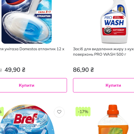
ля унітаза Domestos атлантик 12 х
Засіб для видалення жиру з ку
поверхонь PRO WASH 500 г
49,90 ₴
86,90 ₴
₴
Купити
Купити
500 г
750 г
%
-17%