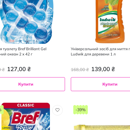
я туалету Bref Brilliant Gel
Універсальний засіб для миття 
ний океан 2 х 42 г
Ludwik для деревени 1 л
127,00 ₴
139,00 ₴
0 ₴
168,00 ₴
Купити
Купити
%
-39%