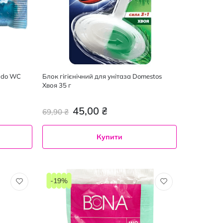
rado WC
Блок гігієнічний для унітаза Domestos
Хвоя 35 г
45,00 ₴
69,90 ₴
Купити
-19%