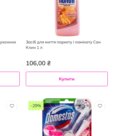
кухонних
Засіб для миття паркету і ламінату Сан
Клин 1 л
106,00 ₴
Купити
-29%