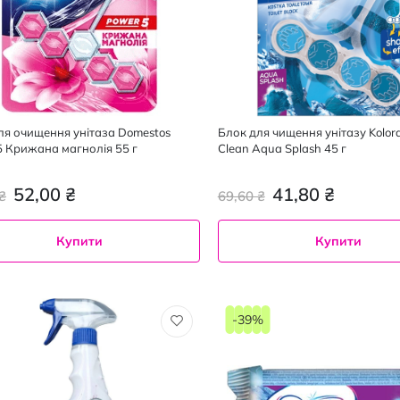
ля очищення унітаза Domestos
Блок для чищення унітазу Kolor
5 Крижана магнолія 55 г
Clean Aqua Splash 45 г
52,00 ₴
41,80 ₴
₴
69,60 ₴
Купити
Купити
-39%