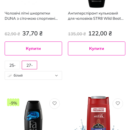
Чоловічі літні шкарпетки
Антиперспірант кульковий
DUNA з сіточкою спортивні
для чоловіків STR8 Wild Beat
розмір 27-29 см білі,1 пара.
50 мл
37,70 ₴
122,00 ₴
62,90 ₴
135,00 ₴
Купити
Купити
25-
27-
27
29
білий
-9%