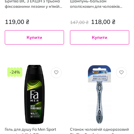
Бритва BIC 3 ЕКШН з трьома
Шампунь-бальзам
фіксованими лезами у м'якій
ополіскович для чоловіків
упаковці 4 штуки
CLEAR Глибоке очищення 225
мл
119,00 ₴
118,00 ₴
147,00 ₴
Купити
Купити
-24%
Гель для душу Fa Men Sport
Станок чоловічій одноразовий