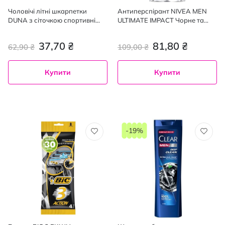
Чоловічі літні шкарпетки
Антиперспірант NIVEA MEN
DUNA з сіточкою спортивні
ULTIMATE IMPACT Чорне та
розмір 25-27 см білі,1 пара.
Біле невидимий кульковий 50
мл
37,70 ₴
81,80 ₴
62,90 ₴
109,00 ₴
Купити
Купити
-19%