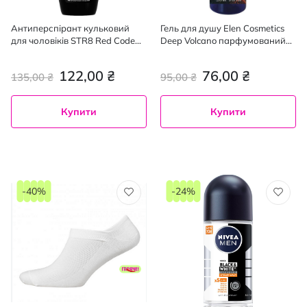
Антиперспірант кульковий
Гель для душу Elen Cosmetics
для чоловіків STR8 Red Code
Deep Volcano парфумований
50 мл
250 мл
122,00 ₴
76,00 ₴
135,00 ₴
95,00 ₴
Купити
Купити
-40%
-24%