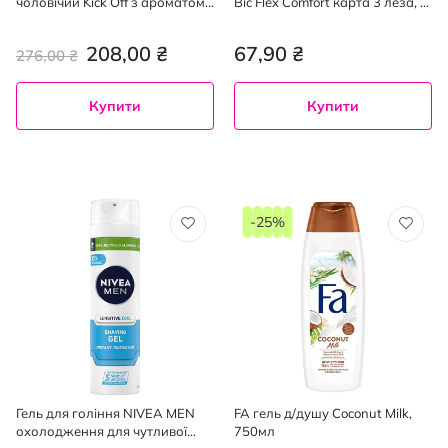
чоловічий Kick Off з ароматом
Bic Flex Comfort карта 3 леза, 1
гуарани та женьшеню, 750 мл
шт
208,00 ₴
67,90 ₴
276,00 ₴
Купити
Купити
-25%
Гель для гоління NIVEA MEN
FA гель д/душу Coconut Milk,
охолодження для чутливої
750мл