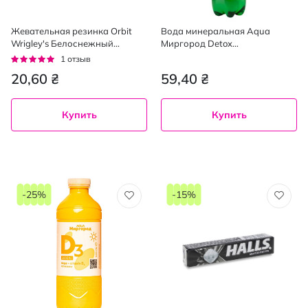
Жевательная резинка Orbit
Вода минеральная Aqua
Wrigley's Белоснежный
Миргород Detox
Свежая мята 14 г
сильногазированная 1 л
Рейтинг:
1
отзыв
100%
20,60 ₴
59,40 ₴
Купить
Купить
-25%
-15%