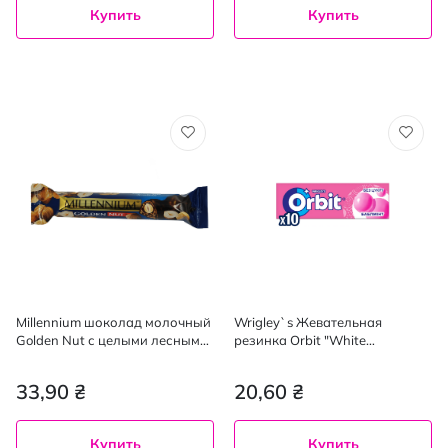
Купить
Купить
Millennium шоколад молочный
Wrigley`s Жевательная
Golden Nut с целыми лесными
резинка Оrbit "White
орехами, 40г
Babblemint", 14 г
33,90 ₴
20,60 ₴
Купить
Купить