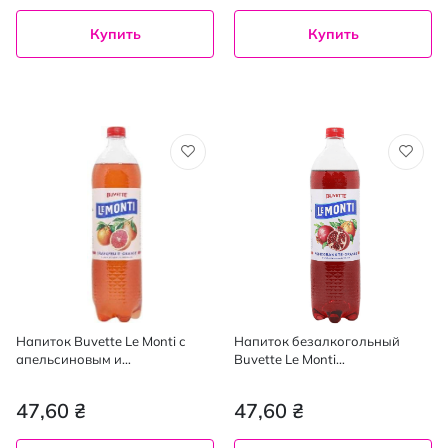
Купить
Купить
Напиток Buvette Le Monti с
Напиток безалкогольный
апельсиновым и
Buvette Le Monti
грейпфрутовым соком 1.2 л
слабогазированный с соком
апельсина и граната, 1,2 л
47,60 ₴
47,60 ₴