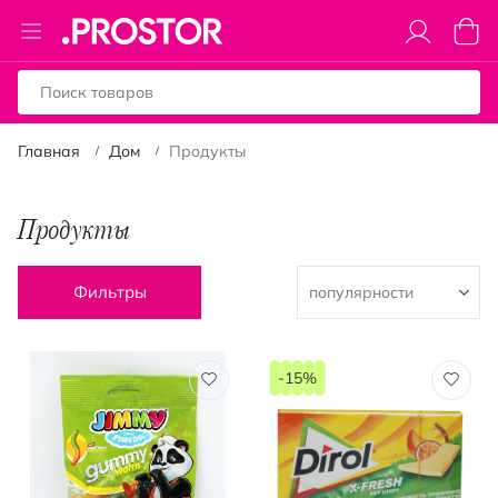
Toggle
Моя к
Nav
Главная
Дом
Продукты
Продукты
Фильтры
-15%