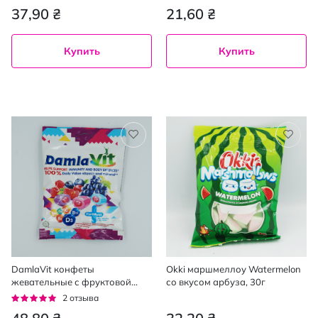
37,90 ₴
21,60 ₴
Купить
Купить
DamlaVit конфеты
Okki маршмеллоу Watermelon
жевательные с фруктовой
со вкусом арбуза, 30г
начинкой, 90г
Рейтинг:
2
отзыва
100%