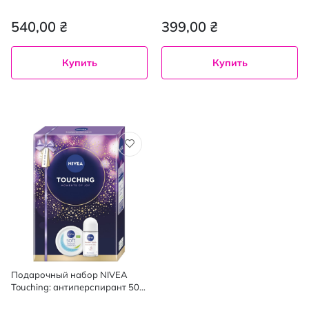
зміцнення волосся шампунь
400 мл + Бальзам-
385 мл + кондиціонер 385 мл
ополаскиватель 220 мл)
540,00 ₴
399,00 ₴
Купить
Купить
Подарочный набор NIVEA
Touching: антиперспирант 50
мл, крем универсальный 200