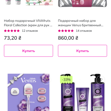
Набор подарочный VIVAfruts
Подарочный набор для
Floral Collection (крем для рук 2
женщин Venus бритвенный
шт. х 60 мл)
станок ComfortGlide Sugarberry
Рейтинг:
Рейтинг:
12
отзывов
14
отзывов
Miami с 3 сменными
95%
93%
73,20 ₴
860,00 ₴
картриджами + крепление +
косметичка
Купить
Купить
-33%