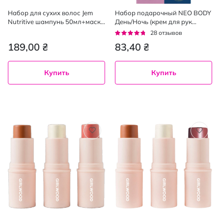
Набор для сухих волос Jem
Набор подарочный NEO BODY
Nutritive шампунь 50мл+маска
День/Ночь (крем для рук
50мл
увлажняющий 75 мл + крем
Рейтинг:
28
отзывов
для рук питательный 75 мл)
90%
189,00 ₴
83,40 ₴
Купить
Купить