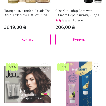
Подарочный набор Rituals The
Gliss Kur набор Care with
Ritual Of Intuitia Gift Set L: Гель
Ultimate Repair (шампунь для
200 мл + Крем 175 мл + Мыло
волос, 400 мл+бальзам для
Рейтинг:
1
отзыв
230 мл + Свеча 140 г
волос, 200 мл)
40%
3849,00 ₴
206,00 ₴
Купить
Купить
-58%
-39%