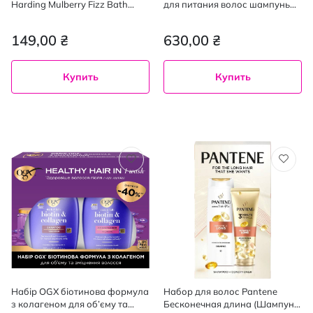
Harding Mulberry Fizz Bath
для питания волос шампунь
Fizzers бомбы для ванны 3 шт.
385 мл + маска 300 мл
х 100 г
149,00 ₴
630,00 ₴
Купить
Купить
Набір OGX біотинова формула
Набор для волос Pantene
з колагеном для об’єму та
Бесконечная длина (Шампунь