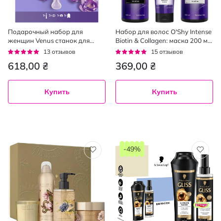
Подарочный набор для
Набор для волос O'Shy Intense
женщин Venus станок для
Biotin & Collagen: маска 200 мл,
бритья ComfortGlide Breeze с 3
шампунь 500 мл, кондиционер
Рейтинг:
Рейтинг:
13
отзывов
15
отзывов
сменными картриджами +
500 мл
97%
93%
618,00 ₴
369,00 ₴
дорожный футляр + крепеж
Купить
Купить
-49%